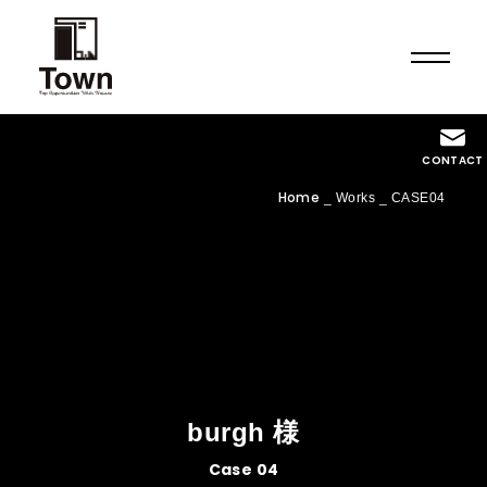
TOP
CONTACT
トップページ
Home
_
Works
_
CASE04
ABOUT US
Townについて
SERVICE
事業案内
WORKS
施工実績
burgh 様
NEWS
Case 04
ニュース