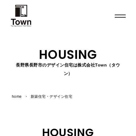
TOP
トップページ
HOUSING
ABOUT US
長野県長野市のデザイン住宅は株式会社Town（タウ
Townについて
ン）
SERVICE
事業案内
home
新築住宅・デザイン住宅
WORKS
施工実績
NEWS
HOUSING
ニュース